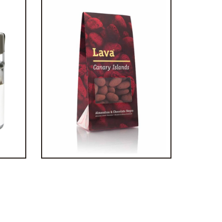
res
Almendras & chocolate negro
€
4,90