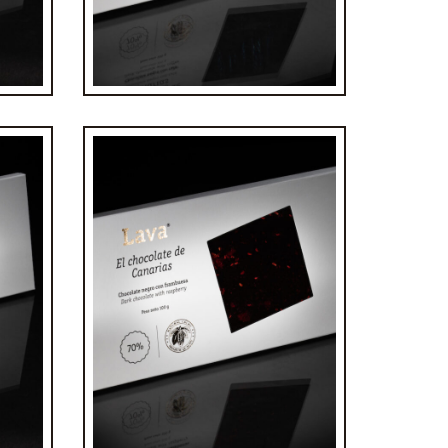
€
4,80
Tableta de chocolate 70%
0% sal
frambuesa
€
4,80