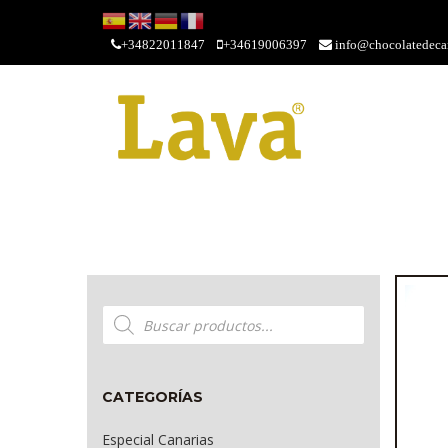
+34822011847
+34619006397
info@chocolatedecan
Búsqueda
de
productos
CATEGORÍAS
Especial Canarias