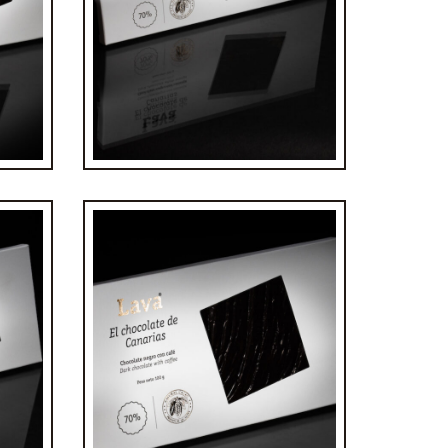
Tableta chocolate Negro con
 70%
Naranja
€
4,80
 70%
Tableta de chocolate 70%
café