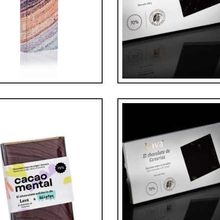
rón de almendras con
hocolate negro 70%
Tableta de chocolate
€
5,00
€
4,80
Tableta de chocolate
Tableta solidaria
jengibre