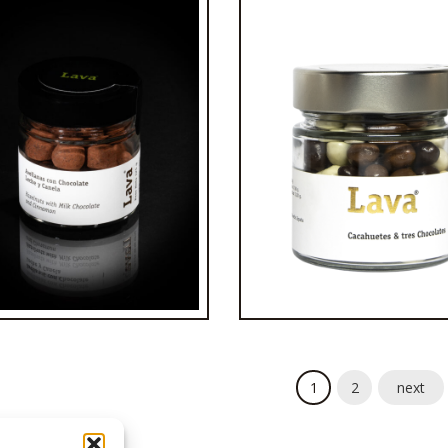
 Avellana con Chocolate
Tarro cacahuete & t
Leche y Canela
chocolates
€
6,00
€
4,50
1
2
next