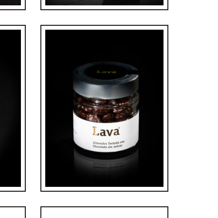
con
Tarro almendra tostada &
0%
chocolate sin azúcar
€
6,50