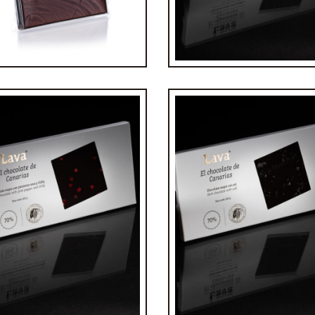
€
5,50
€
4,80
leta de chocolate 70%
imienta rosa y chilly
Tableta de chocolate 7
€
4,80
€
4,80