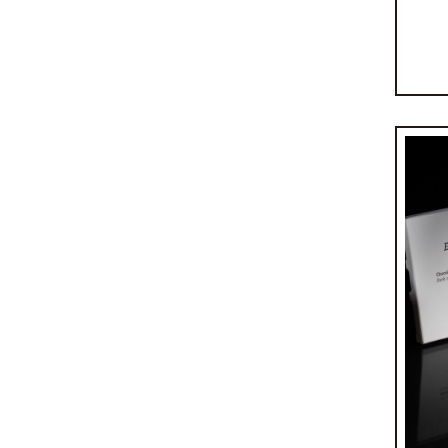
Tab
p