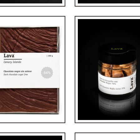
leta de chocolate sin
Tarro de volcanitos 
azúcar
chocolate negro 7
€
5,20
€
5,90