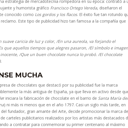
a estrategia de mercadotecnia rompedora en su época: contrató a 
bujante y humorista gráfico
Francisco Ortego Vereda
, diseñaron el
ente conocido como
Los gordos y los flacos
. El éxito fue tan rotundo q
u reclamo. Este tipo de publicidad hizo tan famosa a la compañía que
n suave caricia de luz y color, /En una aureola, va forjando el
Es que aquellos tiempos que alegres pasaron, /El símbolo e image
o inocente, /Que un buen chocolate nunca lo probó. /El chocolate
.
ONSE MUCHA
resa de chocolates que destacó por su publicidad fue la marca
siblemente la más antigua de España, ya que lleva en activo desde que
le
r iniciara la fabricación de chocolate en el barrio de
Santa María de
na
) ni más ni menos que en el año 1797. Casi un siglo más tarde, en
o del fundador, gran amante del Arte, decide promocionar la marca de
 de carteles publicitarios realizados por los artistas más destacados 
egando a contratar para conmemorar su primer centenario al máximo