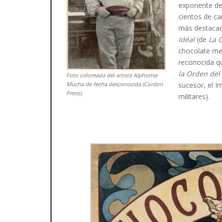
exponente d
cientos de ca
más destacad
Idéal
(de
La 
chocolate me
reconocida q
la Orden del
Foto coloreada del artista Alphonse
Mucha de fecha desconocida (Cordon
sucesor, el I
Press).
militares).