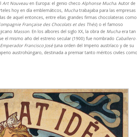
el
Art Nouveau
en Europa: el genio checo
Alphonse Mucha
. Autor de
rteles hoy en día emblemáticos,
Mucha
trabajaba para las empresas
as de aquel entonces, entre ellas grandes firmas chocolateras como
Compagnie Française des Chocolats et des Thés
) o el famoso
jicano
Masson
. En los albores del siglo XX, la obra de
Mucha
era tan
ue el mismo año del estreno secular (1900) fue nombrado
Caballero
 Emperador Francisco
José
(una orden del Imperio austríaco y de su
mperio austrohúngaro, destinada a premiar tanto méritos civiles com