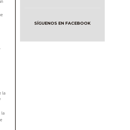
un
ue
SÍGUENOS EN FACEBOOK
n
 la
l
 la
de