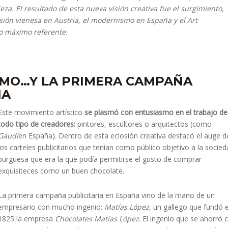
eza. El resultado de esta nueva visión creativa fue el surgimiento,
ión vienesa en Austria, el modernismo en España y el Art
 máximo referente.
MO…Y LA PRIMERA CAMPAÑA
ÑA
Este movimiento artístico
se plasmó con entusiasmo en el trabajo de
todo tipo de creadores:
pintores, escultores o arquitectos (como
Gaudí
en España). Dentro de esta eclosión creativa destacó el auge d
los carteles publicitarios que tenían como público objetivo a la socie
burguesa que era la que podía permitirse el gusto de comprar
exquisiteces como un buen chocolate.
La primera campaña publicitaria en España vino de la mano de un
empresario con mucho ingenio:
Matías López
, un gallego que fundó 
1825 la empresa
Chocolates Matías López
. El ingenio que se ahorró 