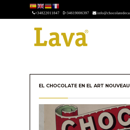
+34822011847
+34619006397
info@chocolatedecan
EL CHOCOLATE EN EL ART NOUVEAU