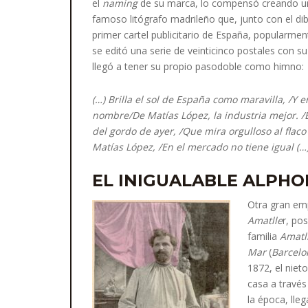
el
naming
de su marca, lo compensó creando un
famoso litógrafo madrileño que, junto con el di
primer cartel publicitario de España, popularm
se editó una serie de veinticinco postales con s
llegó a tener su propio pasodoble como himno:
(…) Brilla el sol de España como maravilla, /Y e
nombre/De Matías López, la industria mejor. /
del gordo de ayer, /Que mira orgulloso al flac
Matías López, /En el mercado no tiene igual (…)
EL INIGUALABLE ALPH
Otra gran emp
Amatlle
r, po
familia
Amatl
Mar
(
Barcelo
1872, el niet
casa a través
la época, ll