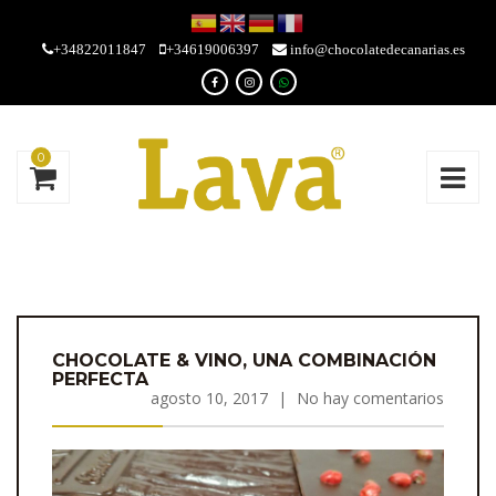
+34822011847
+34619006397
info@chocolatedecanarias.es
0
CHOCOLATE & VINO, UNA COMBINACIÓN
PERFECTA
agosto 10, 2017
|
No hay comentarios