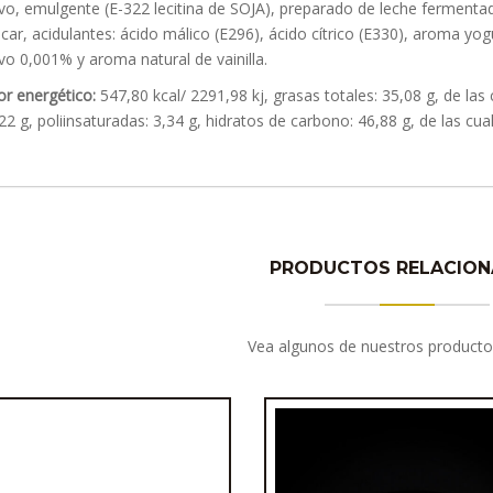
vo, emulgente (E-322 lecitina de SOJA), preparado de leche ferment
car, acidulantes: ácido málico (E296), ácido cítrico (E330), aroma yog
vo 0,001% y aroma natural de vainilla.
or energético:
547,80 kcal/ 2291,98 kj, grasas totales: 35,08 g, de la
22 g, poliinsaturadas: 3,34 g, hidratos de carbono: 46,88 g, de las cual
PRODUCTOS RELACIO
Vea algunos de nuestros producto