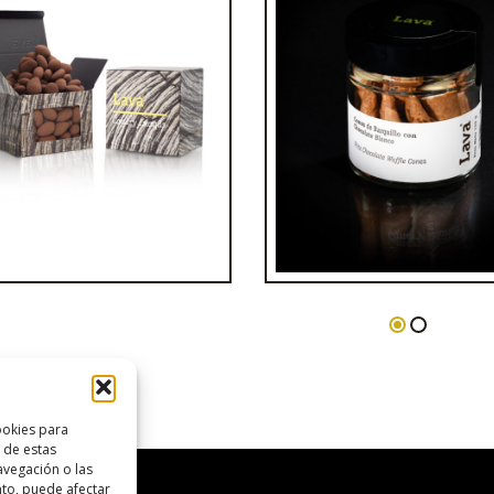
dras & Tres chocolates
Tarro de volcanitos 
chocolate blanco
€
9,77
€
5,90
ookies para
 de estas
vegación o las
ento, puede afectar