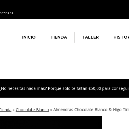
arias.es
INICIO
TIENDA
TALLER
HISTO
¿No necesitas nada más? Porque sólo te faltan
€
50,00
para conseguir
Tienda
»
Chocolate Blanco
»
Almendras Chocolate Blanco & Higo Tin