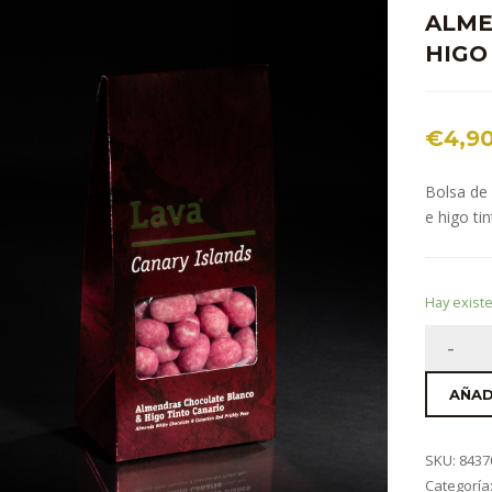
ALME
HIGO
€
4,9
Bolsa de
e higo ti
Hay exist
AÑAD
SKU:
8437
Categoría