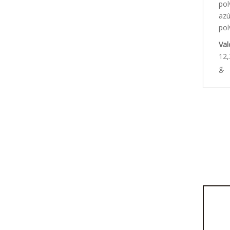
pol
azú
pol
Val
12,
g.