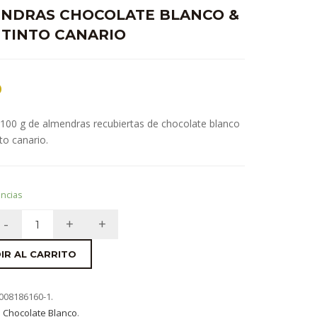
NDRAS CHOCOLATE BLANCO &
 TINTO CANARIO
0
 100 g de almendras recubiertas de chocolate blanco
nto canario.
encias
IR AL CARRITO
008186160-1
.
:
Chocolate Blanco
.