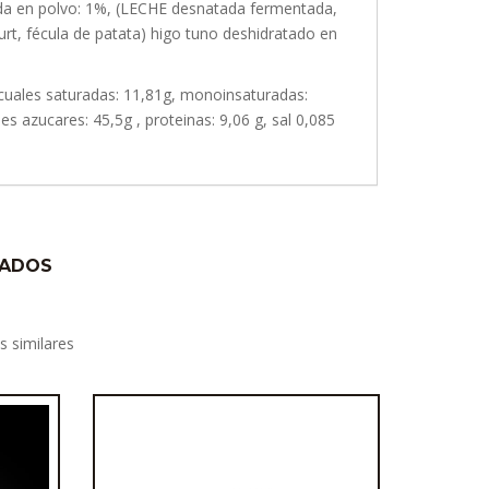
ada en polvo: 1%, (LECHE desnatada fermentada,
urt, fécula de patata) higo tuno deshidratado en
s cuales saturadas: 11,81g, monoinsaturadas:
es azucares: 45,5g , proteinas: 9,06 g, sal 0,085
NADOS
s similares