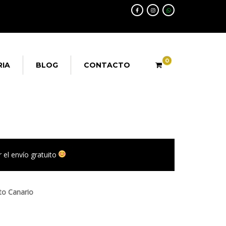
0
RIA
BLOG
CONTACTO
 el envío gratuito
to Canario