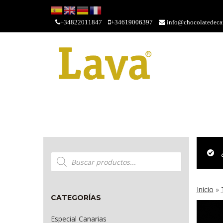
+34822011847
+34619006397
info@chocolatedecan
Búsqueda
de
productos
Inicio
»
CATEGORÍAS
Especial Canarias